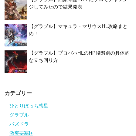
ジしてみたので結果発表
【グラブル】マキュラ・マリウスHL攻略まと
め！
【グラブル】プロバハHLのHP段階別の具体的
な立ち回り方
カテゴリー
ひとりぼっち惑星
グラブル
パズドラ
激突要塞!+