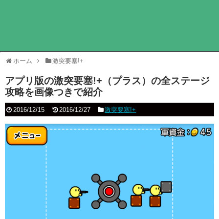
ホーム
激突要塞!+
アプリ版の激突要塞!+（プラス）の全ステージ
攻略を画像つきで紹介
2016/12/15
2016/12/27
激突要塞!+